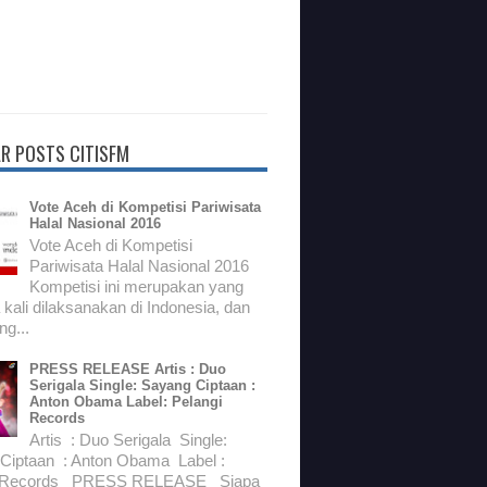
R POSTS CITISFM
Vote Aceh di Kompetisi Pariwisata
Halal Nasional 2016
Vote Aceh di Kompetisi
Pariwisata Halal Nasional 2016
Kompetisi ini merupakan yang
kali dilaksanakan di Indonesia, dan
g...
PRESS RELEASE Artis : Duo
Serigala Single: Sayang Ciptaan :
Anton Obama Label: Pelangi
Records
Artis : Duo Serigala Single:
Ciptaan : Anton Obama Label :
i Records PRESS RELEASE Siapa