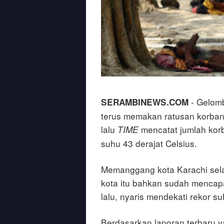
- Gelomb
SERAMBINEWS.COM
terus memakan ratusan korban
lalu
mencatat jumlah kor
TIME
suhu 43 derajat Celsius.
Memanggang kota Karachi selam
kota itu bahkan sudah mencapa
lalu, nyaris mendekati rekor suh
Berdasarkan laporan terbaru ya