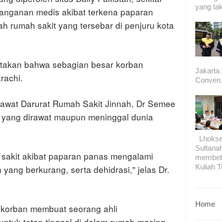
yang tak
anganan medis akibat terkena paparan
ah rumah sakit yang tersebar di penjuru kota
atakan bahwa sebagian besar korban
Jakarta
rachi.
Conven.
awat Darurat Rumah Sakit Jinnah, Dr Semee
n yang dirawat maupun meninggal dunia
Lhokseu
Sultana
 sakit akibat paparan panas mengalami
membeb
Kuliah T
 yang berkurang, serta dehidrasi," jelas Dr.
Home
korban membuat seorang ahli
ntuk tetap tinggal di dalam rumah masing-