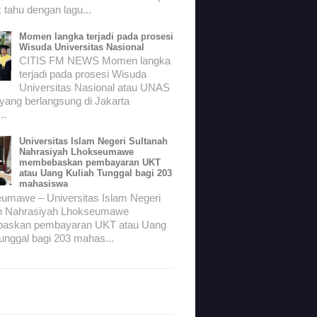
 tahu dengan lagu...
Momen langka terjadi pada prosesi
Wisuda Universitas Nasional
CITIS FM NEWS Momen langka
terjadi pada prosesi Wisuda
Universitas Nasional atau UNAS
 yang berlangsung di Jakarta
..
Universitas Islam Negeri Sultanah
Nahrasiyah Lhokseumawe
membebaskan pembayaran UKT
atau Uang Kuliah Tunggal bagi 203
mahasiswa
mawe – Universitas Islam Negeri
h Nahrasiyah Lhokseumawe
askan pembayaran UKT atau Uang
unggal bagi 203 mahas...