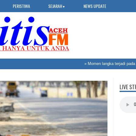
PERISTIWA
SEJARAH
NEWS UPDATE
▼
»
Momen langka terjadi pada pros
LIVE ST