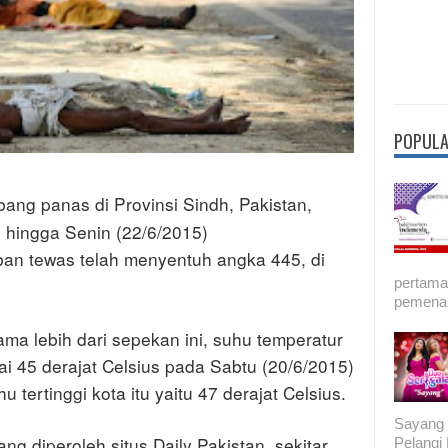
POPULA
ang panas di Provinsi Sindh, Pakistan,
 hingga Senin (22/6/2015)
ban tewas telah menyentuh angka 445, di
pertama 
pemenan
a lebih dari sepekan ini, suhu temperatur
i 45 derajat Celsius pada Sabtu (20/6/2015)
u tertinggi kota itu yaitu 47 derajat Celsius.
Sayang 
ng diperoleh situs Daily Pakistan, sekitar
Pelang