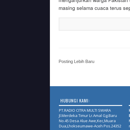
masing selama cuaca terus se
Posting Lebih Baru
HUBUNGI KAMI:
PT.RADIO CITRA MULTI SWARA
Jl.Merdeka Timur Lr.Amal Gg.Baru
No.45 Desa Alue Awe,Kec,Muara
Dua,Lhokseumawe-Aceh Pos.24352