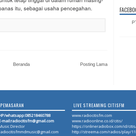
panas itu, sebagai usaha pencegahan.
FACEBO
PT
Beranda
Posting Lama
PEMASARAN
LIVE STREAMING CITISFM
HP/whatsapp:
085218460788
www.radiocitisfm.com
E-mail:radiocitisfm@gmail.com
www.radioonline.co.id/citis/
Music Director
https://onlineradiobox.com/id/citis
radiocitisfmmdmusic@gmail.com
http://streema.com/radios/play/1