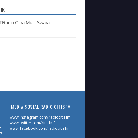
OK
.Radio Citra Multi Swara
MEDIA SOSIAL RADIO CITISFM
www.instagram.com/radiocitisfm
www.twitter.com/citisfm3
/
www.facebook.com/radiocitisfm
17