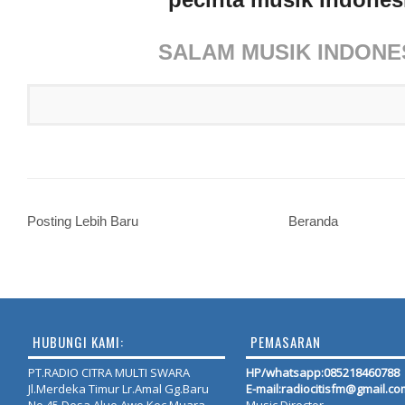
SALAM MUSIK INDONE
Posting Lebih Baru
Beranda
HUBUNGI KAMI:
PEMASARAN
PT.RADIO CITRA MULTI SWARA
HP/whatsapp:
085218460788
Jl.Merdeka Timur Lr.Amal Gg.Baru
E-mail:radiocitisfm@gmail.co