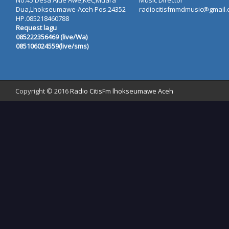
No.45 Desa Alue Awe,Kec,Muara
Music Director
Dua,Lhokseumawe-Aceh Pos.24352
radiocitisfmmdmusic@gmail
HP.085218460788
Request lagu
085222356469 (live/Wa)
085106024559(live/sms)
Copyright © 2016
Radio CitisFm lhokseumawe Aceh