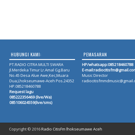
HUBUNGI KAMI:
PEMASARAN
PT.RADIO CITRA MULTI SWARA
HP/whatsapp:
085218460788
Jl.Merdeka Timur Lr.Amal Gg.Baru
E-mail:radiocitisfm@gmail.co
No.45 Desa Alue Awe,Kec,Muara
Music Director
Dua,Lhokseumawe-Aceh Pos.24352
radiocitisfmmdmusic@gmail
HP.085218460788
Request lagu
085222356469 (live/Wa)
085106024559(live/sms)
Copyright © 2016
Radio CitisFm lhokseumawe Aceh