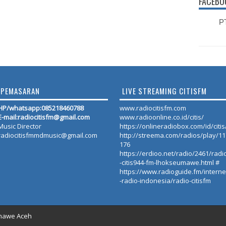
FACEBO
PT
PEMASARAN
LIVE STREAMING CITISFM
HP/whatsapp:
085218460788
www.radiocitisfm.com
E-mail:radiocitisfm@gmail.com
www.radioonline.co.id/citis/
Music Director
https://onlineradiobox.com/id/citis
radiocitisfmmdmusic@gmail.com
http://streema.com/radios/play/1
176
https://erdioo.net/radio/2461/radi
-citis944-fm-lhokseumawe.html #
https://www.radioguide.fm/interne
-radio-indonesia/radio-citisfm
umawe Aceh