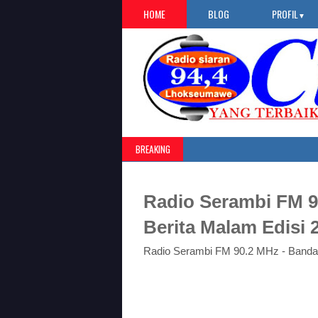
HOME
BLOG
PROFIL
▼
BREAKING
Radio Serambi FM 9
Berita Malam Edisi 
Radio Serambi FM 90.2 MHz - Banda 