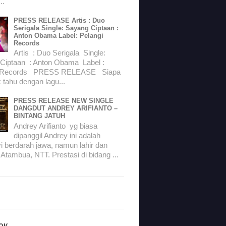
..
PRESS RELEASE Artis : Duo
Serigala Single: Sayang Ciptaan :
Anton Obama Label: Pelangi
Records
Artis : Duo Serigala Single:
Ciptaan : Anton Obama Label :
i Records PRESS RELEASE Siapa
 tahu dengan lagu...
PRESS RELEASE NEW SINGLE
DANGDUT ANDREY ARIFIANTO –
BINTANG JATUH
Andrey Arifianto yg biasa
dipanggil Andrey ini adalah
i berdarah jawa, namun lahir dan
 Atambua, NTT. Prestasi di bidang ...