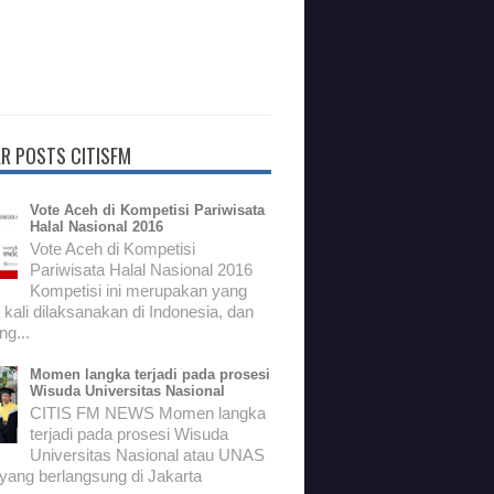
R POSTS CITISFM
Vote Aceh di Kompetisi Pariwisata
Halal Nasional 2016
Vote Aceh di Kompetisi
Pariwisata Halal Nasional 2016
Kompetisi ini merupakan yang
kali dilaksanakan di Indonesia, dan
g...
Momen langka terjadi pada prosesi
Wisuda Universitas Nasional
CITIS FM NEWS Momen langka
terjadi pada prosesi Wisuda
Universitas Nasional atau UNAS
 yang berlangsung di Jakarta