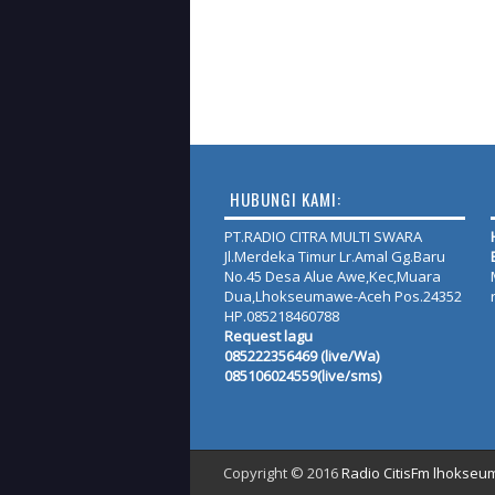
HUBUNGI KAMI:
PT.RADIO CITRA MULTI SWARA
Jl.Merdeka Timur Lr.Amal Gg.Baru
No.45 Desa Alue Awe,Kec,Muara
Dua,Lhokseumawe-Aceh Pos.24352
HP.085218460788
Request lagu
085222356469 (live/Wa)
085106024559(live/sms)
Copyright © 2016
Radio CitisFm lhokse