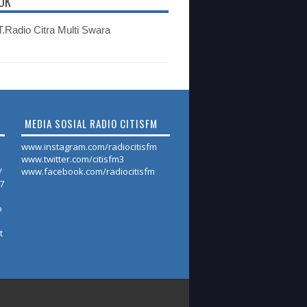
OK
.Radio Citra Multi Swara
MEDIA SOSIAL RADIO CITISFM
www.instagram.com/radiocitisfm
www.twitter.com/citisfm3
/
www.facebook.com/radiocitisfm
17
o
t