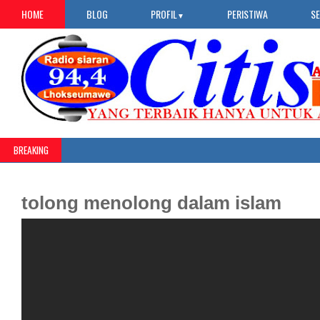
HOME
BLOG
PROFIL
PERISTIWA
S
▼
BREAKING
tolong menolong dalam islam