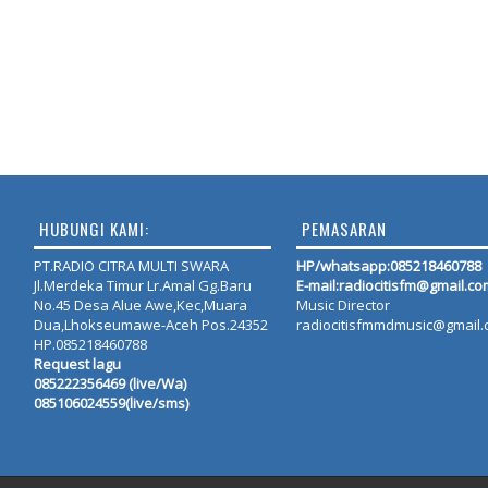
HUBUNGI KAMI:
PEMASARAN
PT.RADIO CITRA MULTI SWARA
HP/whatsapp:
085218460788
Jl.Merdeka Timur Lr.Amal Gg.Baru
E-mail:radiocitisfm@gmail.co
No.45 Desa Alue Awe,Kec,Muara
Music Director
Dua,Lhokseumawe-Aceh Pos.24352
radiocitisfmmdmusic@gmail
HP.085218460788
Request lagu
085222356469 (live/Wa)
085106024559(live/sms)