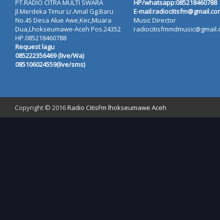
PT.RADIO CITRA MULTI SWARA
HP/whatsapp:
085218460788
Jl.Merdeka Timur Lr.Amal Gg.Baru
E-mail:radiocitisfm@gmail.co
No.45 Desa Alue Awe,Kec,Muara
Music Director
Dua,Lhokseumawe-Aceh Pos.24352
radiocitisfmmdmusic@gmail
HP.085218460788
Request lagu
085222356469 (live/Wa)
085106024559(live/sms)
Copyright © 2016
Radio CitisFm lhokseumawe Aceh