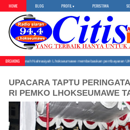
HOME
BLOG
PROFIL
PERISTIWA
S
▼
BREAKING
m Negeri Sultanah Nahrasiyah Lhokseumawe membebaskan pembayaran UKT a
UPACARA TAPTU PERINGATA
RI PEMKO LHOKSEUMAWE TA