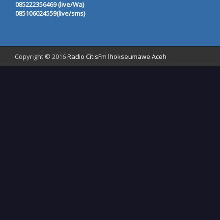
085222356469 (live/Wa)
085106024559(live/sms)
Copyright © 2016
Radio CitisFm lhokseumawe Aceh