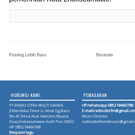
Posting Lebih Baru
Beranda
HUBUNGI KAMI:
PEMASARAN
PT.RADIO CITRA MULTI SWARA
HP/whatsapp:
085218460788
Jl.Merdeka Timur Lr.Amal Gg.Baru
E-mail:radiocitisfm@gmail.co
No.45 Desa Alue Awe,Kec,Muara
Music Director
Dua,Lhokseumawe-Aceh Pos.24352
radiocitisfmmdmusic@gmail
HP.085218460788
Request lagu