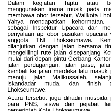
Dalam kegiatan Taptu atau be
menggunakan irama musik pada mal
membawa obor tersebut, Walikota Lh
Yahya mendapatkan kehormatan, u
sebagai Inspektur Upacara dan me
penyalaan api obor pasukan upacara y
anggota TNI Lhokseumawe. Kemu
dilanjutkan dengan jalan bersama t
mengelilingi rute jalan disepanjang 
mulai dari depan pintu Gerbang Kanto
jalan perdagangan, jalan pase, jal
kembali ke jalan merdeka lalu masuk 
menuju jalan Malikussaleh, selan
iskandadar muda, dan finish
Lhokseumawe.
Acara tersebut juga dihadiri muspida p
para PNS, siswa dan pejabat lain
pemerintah Kota Lhokseumawe.