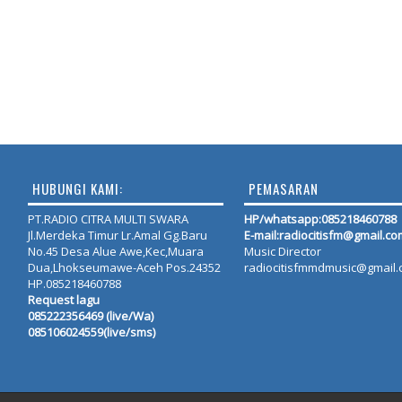
HUBUNGI KAMI:
PEMASARAN
PT.RADIO CITRA MULTI SWARA
HP/whatsapp:
085218460788
Jl.Merdeka Timur Lr.Amal Gg.Baru
E-mail:radiocitisfm@gmail.co
No.45 Desa Alue Awe,Kec,Muara
Music Director
Dua,Lhokseumawe-Aceh Pos.24352
radiocitisfmmdmusic@gmail
HP.085218460788
Request lagu
085222356469 (live/Wa)
085106024559(live/sms)