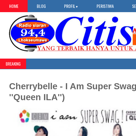
HOME
BLOG
PROFIL
PERISTIWA
S
▼
BREAKING
Cherrybelle - I Am Super Swag 
''Queen ILA'')