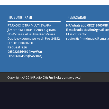
HUBUNGI KAMI:
PEMASARAN
PT.RADIO CITRA MULTI SWARA
HP/whatsapp:
085218460788
Jl.Merdeka Timur Lr.Amal Gg.Baru
E-mail:radiocitisfm@gmail.co
No.45 Desa Alue Awe,Kec,Muara
Music Director
Dua,Lhokseumawe-Aceh Pos.24352
radiocitisfmmdmusic@gmail
HP.085218460788
Request lagu
085222356469 (live/Wa)
085106024559(live/sms)
Copyright © 2016
Radio CitisFm lhokseumawe Aceh