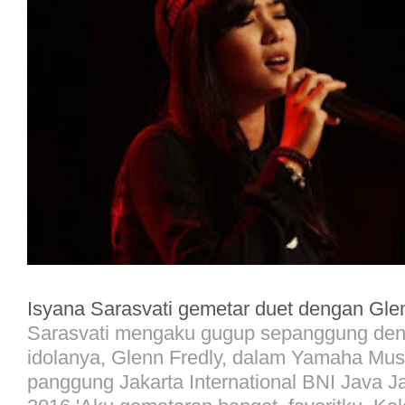
Isyana Sarasvati gemetar duet dengan Gle
Sarasvati mengaku gugup sepanggung den
idolanya, Glenn Fredly, dalam Yamaha Musi
panggung Jakarta International BNI Java Ja