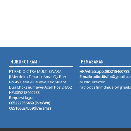
HUBUNGI KAMI:
PEMASARAN
PT.RADIO CITRA MULTI SWARA
HP/whatsapp:
085218460788
Jl.Merdeka Timur Lr.Amal Gg.Baru
E-mail:radiocitisfm@gmail.co
No.45 Desa Alue Awe,Kec,Muara
Music Director
Dua,Lhokseumawe-Aceh Pos.24352
radiocitisfmmdmusic@gmail
HP.085218460788
Request lagu
085222356469 (live/Wa)
085106024559(live/sms)