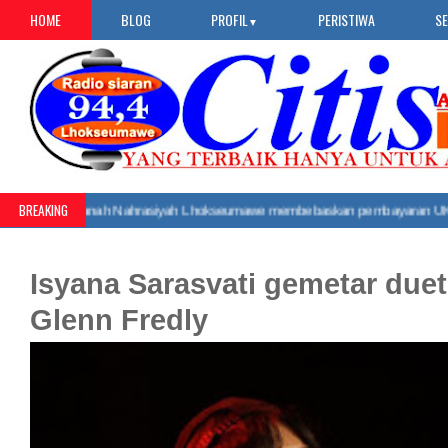
HOME
BLOG
PROFIL
PERISTIWA
S
▼
BREAKING
m Negeri Sultanah Nahrasiyah Lhokseumawe membebaskan pembayaran UKT a
Isyana Sarasvati gemetar due
Glenn Fredly