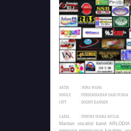
ARTIS : NINA WANG
SINGLE : PERSEMBAHAN DARI SURGA
CIPT : DODHY KANGEN
LABEL : PESONA SUARA MULIA
Mantan vocalist band ARLODIA 
memang mempunyai karakter voca