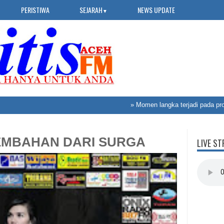
PERISTIWA
SEJARAH
NEWS UPDATE
▼
»
Momen langka terjadi pada prosesi W
EMBAHAN DARI SURGA
LIVE ST