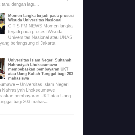
 tahu dengan lagu...
Momen langka terjadi pada prosesi
Wisuda Universitas Nasional
CITIS FM NEWS Momen langka
terjadi pada prosesi Wisuda
Universitas Nasional atau UNAS
 yang berlangsung di Jakarta
..
Universitas Islam Negeri Sultanah
Nahrasiyah Lhokseumawe
membebaskan pembayaran UKT
atau Uang Kuliah Tunggal bagi 203
mahasiswa
mawe – Universitas Islam Negeri
h Nahrasiyah Lhokseumawe
askan pembayaran UKT atau Uang
unggal bagi 203 mahas...