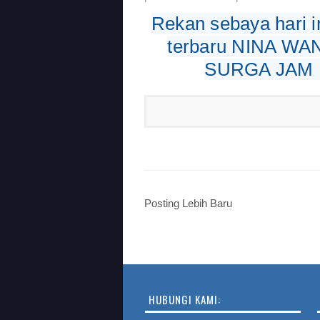
Rekan sebaya hari i
terbaru NINA W
SURGA JAM 1
Posting Lebih Baru
HUBUNGI KAMI: