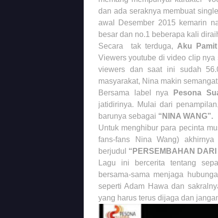
dan ada seraknya membuat single
awal Desember 2015 kemarin naik
besar dan no.1 beberapa kali dirai
Secara tak terduga,
Aku Pamit
Viewers youtube di video clip ny
viewers dan saat ini sudah 56.0
masyarakat, Nina makin semangat 
Bersama label nya
Pesona Sua
jatidirinya. Mulai dari penampi
barunya sebagai
“NINA WANG”.
Untuk menghibur para pecinta mu
fans-fans Nina Wang) akhirny
berjudul
“PERSEMBAHAN DARI
Lagu ini bercerita tentang se
bersama-sama menjaga hubungan
seperti Adam Hawa dan sakralny
yang harus terus dijaga dan jangan