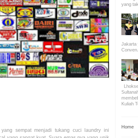
yang tak
Jakarta
Conven.
Lhokseu
Sultana
membeb
Kuliah T
Home
yang sempat menjadi tukang cuci laundry ini
l yang sangat kuat. Suara emas nya yang unik