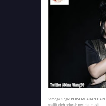
Semoga single
PERSEMBAHAN DARI
positif oleh seluruh pecinta musik