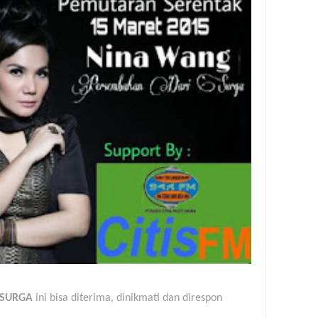
 SURGA
ini bisa diterima, dinikmati dan direspon