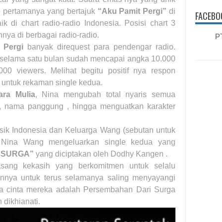
 pertamanya yang bertajuk
“Aku Pamit Pergi”
di
FACEBO
 di chart radio-radio Indonesia. Posisi chart 3
hnya di berbagai radio-radio.
PT
 Pergi
banyak direquest para pendengar radio.
a selama satu bulan sudah mencapai angka 10.000
00 viewers. Melihat begitu positif nya respon
untuk rekaman single kedua.
ra Mulia
, Nina mengubah total nyaris semua
lan, nama panggung , hingga menguatkan karakter
sik Indonesia dan Keluarga Wang (sebutan untuk
a Nina Wang mengeluarkan single kedua yang
 SURGA”
yang diciptakan oleh Dodhy Kangen .
pasang kekasih yang berkomitmen untuk selalu
nya untuk terus selamanya saling menyayangi
a cinta mereka adalah Persembahan Dari Surga
 dikhianati.