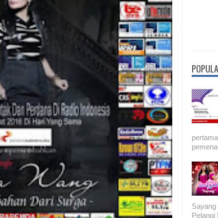
POPULA
pertama 
pemenan
Sayang 
Pelang