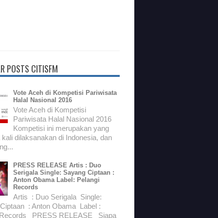
R POSTS CITISFM
Vote Aceh di Kompetisi Pariwisata
Halal Nasional 2016
Vote Aceh di Kompetisi
Pariwisata Halal Nasional 2016
Kompetisi ini merupakan yang
kali dilaksanakan di Indonesia, dan
g...
PRESS RELEASE Artis : Duo
Serigala Single: Sayang Ciptaan :
Anton Obama Label: Pelangi
Records
Artis : Duo Serigala Single:
Ciptaan : Anton Obama Label :
i Records PRESS RELEASE Siapa