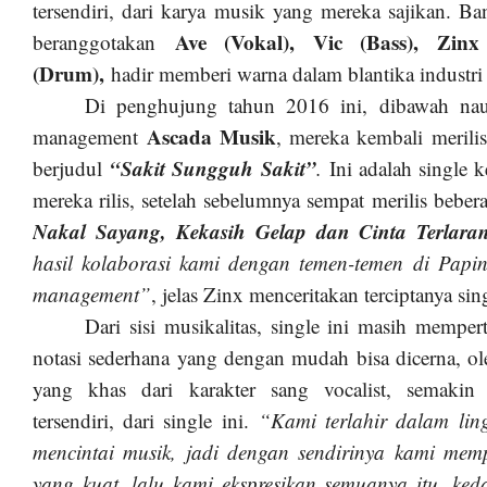
tersendiri, dari karya musik yang mereka sajikan. Ba
Ave (Vokal), Vic (Bass), Zinx
beranggotakan
(Drum),
hadir memberi warna dalam blantika industri
Di penghujung tahun 2016 ini, dibawah na
Ascada Musik
management
, mereka kembali merilis
“Sakit Sungguh Sakit”
berjudul
.
Ini adalah single k
mereka rilis, setelah sebelumnya sempat merilis beber
Nakal Sayang, Kekasih Gelap dan Cinta Terlara
hasil kolaborasi kami dengan temen-temen di Papink
management”
, jelas Zinx menceritakan terciptanya sing
Dari sisi musikalitas, single ini masih mempe
notasi sederhana yang dengan mudah bisa dicerna, o
yang khas dari karakter sang vocalist, semaki
tersendiri, dari single ini.
“Kami terlahir dalam lin
mencintai musik, jadi dengan sendirinya kami mem
yang kuat, lalu kami ekspresikan semuanya itu, ke