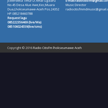
Jl.Merdeka Timur Lr.Amal Gg.Baru
E-mail:radiocitisfm@gmail.co
No.45 Desa Alue Awe,Kec,Muara
Music Director
Dua,Lhokseumawe-Aceh Pos.24352
radiocitisfmmdmusic@gmail
HP.085218460788
Request lagu
085222356469 (live/Wa)
085106024559(live/sms)
Copyright © 2016
Radio CitisFm lhokseumawe Aceh