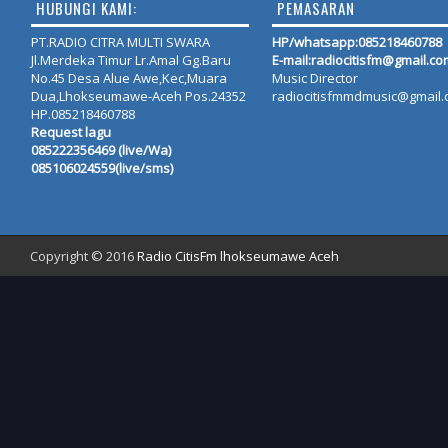
HUBUNGI KAMI:
PEMASARAN
PT.RADIO CITRA MULTI SWARA
HP/whatsapp:
085218460788
Jl.Merdeka Timur Lr.Amal Gg.Baru
E-mail:radiocitisfm@gmail.co
No.45 Desa Alue Awe,Kec,Muara
Music Director
Dua,Lhokseumawe-Aceh Pos.24352
radiocitisfmmdmusic@gmail
HP.085218460788
Request lagu
085222356469 (live/Wa)
085106024559(live/sms)
Copyright © 2016
Radio CitisFm lhokseumawe Aceh