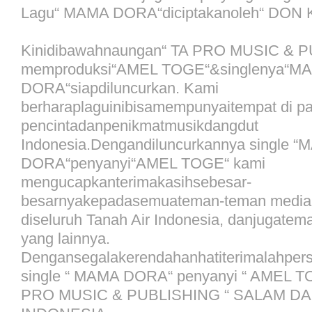
Lagu“ MAMA DORA“diciptakanoleh“ DON K
Kinidibawahnaungan“ TA PRO MUSIC & P
memproduksi“AMEL TOGE“&singlenya“M
DORA“siapdiluncurkan. Kami
berharaplaguinibisamempunyaitempat di p
pencintadanpenikmatmusikdangdut
Indonesia.Dengandiluncurkannya single 
DORA“penyanyi“AMEL TOGE“ kami
mengucapkanterimakasihsebesar-
besarnyakepadasemuateman-teman media
diseluruh Tanah Air Indonesia, danjugate
yang lainnya.
Dengansegalakerendahanhatiterimalahpe
single “ MAMA DORA“ penyanyi “ AMEL TOG
PRO MUSIC & PUBLISHING “ SALAM D