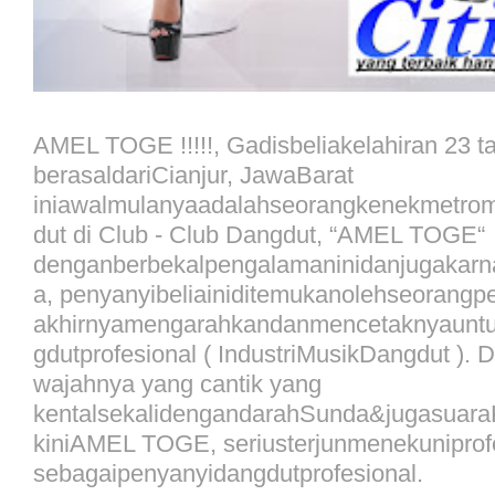
AMEL TOGE !!!!!, Gadisbeliakelahiran 23 t
berasaldariCianjur, JawaBarat
iniawalmulanyaadalahseorangkenekmetro
dut di Club - Club Dangdut, “AMEL TOGE“
denganberbekalpengalamaninidanjugakarn
a, penyanyibeliainiditemukanolehseorangp
akhirnyamengarahkandanmencetaknyauntu
gdutprofesional ( IndustriMusikDangdut ).
wajahnya yang cantik yang
kentalsekalidengandarahSunda&jugasuara
kiniAMEL TOGE, seriusterjunmenekuniprofe
sebagaipenyanyidangdutprofesional.