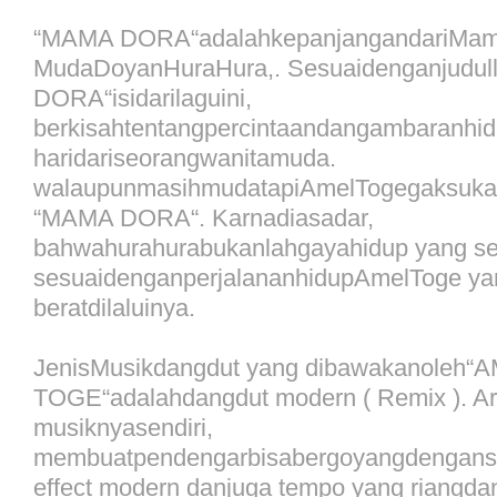
“MAMA DORA“adalahkepanjangandariMa
MudaDoyanHuraHura,. Sesuaidenganjudul
DORA“isidarilaguini,
berkisahtentangpercintaandangambaranhid
haridariseorangwanitamuda.
walaupunmasihmudatapiAmelTogegaksukab
“MAMA DORA“. Karnadiasadar,
bahwahurahurabukanlahgayahidup yang ses
sesuaidenganperjalananhidupAmelToge ya
beratdilaluinya.
JenisMusikdangdut yang dibawakanoleh“
TOGE“adalahdangdut modern ( Remix ). A
musiknyasendiri,
membuatpendengarbisabergoyangdengans
effect modern danjuga tempo yang riangd