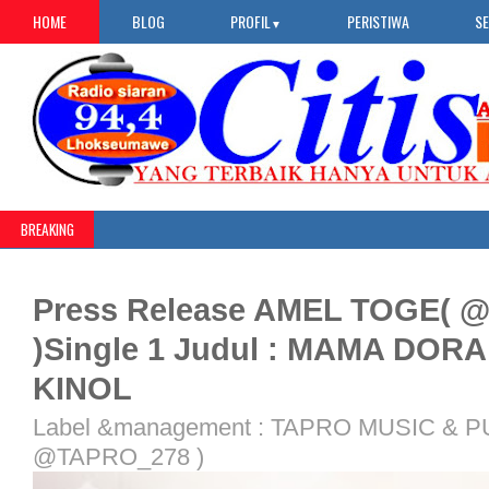
HOME
BLOG
PROFIL
PERISTIWA
S
▼
BREAKING
Press Release AMEL TOGE( 
)Single 1 Judul : MAMA DORA
KINOL
Label &management : TAPRO MUSIC & P
@TAPRO_278 )