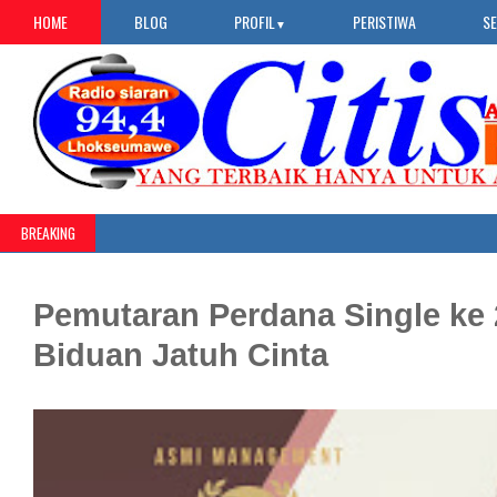
HOME
BLOG
PROFIL
PERISTIWA
S
▼
BREAKING
Pemutaran Perdana Single ke 
Biduan Jatuh Cinta