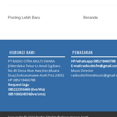
Posting Lebih Baru
Beranda
HUBUNGI KAMI:
PEMASARAN
PT.RADIO CITRA MULTI SWARA
HP/whatsapp:
085218460788
Jl.Merdeka Timur Lr.Amal Gg.Baru
E-mail:radiocitisfm@gmail.co
No.45 Desa Alue Awe,Kec,Muara
Music Director
Dua,Lhokseumawe-Aceh Pos.24352
radiocitisfmmdmusic@gmail
HP.085218460788
Request lagu
085222356469 (live/Wa)
085106024559(live/sms)
Copyright © 2016
Radio CitisFm lhokseumawe Aceh