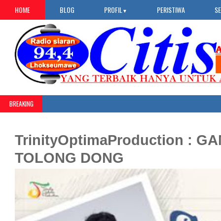
HOME
BLOG
PROFIL
PERISTIWA
S
▼
BREAKING
TrinityOptimaProduction : G
TOLONG DONG