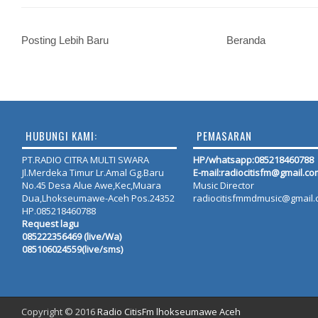
Posting Lebih Baru
Beranda
HUBUNGI KAMI:
PEMASARAN
PT.RADIO CITRA MULTI SWARA
HP/whatsapp:
085218460788
Jl.Merdeka Timur Lr.Amal Gg.Baru
E-mail:radiocitisfm@gmail.co
No.45 Desa Alue Awe,Kec,Muara
Music Director
Dua,Lhokseumawe-Aceh Pos.24352
radiocitisfmmdmusic@gmail
HP.085218460788
Request lagu
085222356469 (live/Wa)
085106024559(live/sms)
Copyright © 2016
Radio CitisFm lhokseumawe Aceh