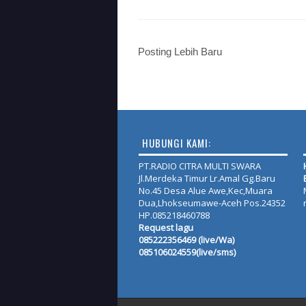
Posting Lebih Baru
HUBUNGI KAMI:
PT.RADIO CITRA MULTI SWARA
Jl.Merdeka Timur Lr.Amal Gg.Baru
No.45 Desa Alue Awe,Kec,Muara
Dua,Lhokseumawe-Aceh Pos.24352
HP.085218460788
Request lagu
085222356469 (live/Wa)
085106024559(live/sms)