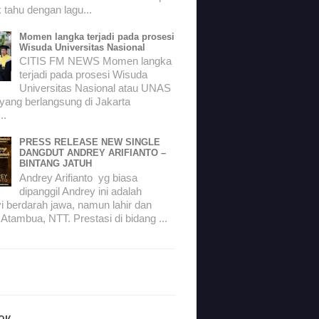
 tahu dengan lagu...
Momen langka terjadi pada prosesi
Wisuda Universitas Nasional
CITIS FM NEWS Momen langka
terjadi pada prosesi Wisuda
Universitas Nasional atau UNAS
 yang berlangsung di Jakarta
..
PRESS RELEASE NEW SINGLE
DANGDUT ANDREY ARIFIANTO –
BINTANG JATUH
Andrey Arifianto yg biasa
dipanggil Andrey ini adalah
i berdarah jawa, namun lahir dan
 Atambua, NTT. Prestasi di bidang ...