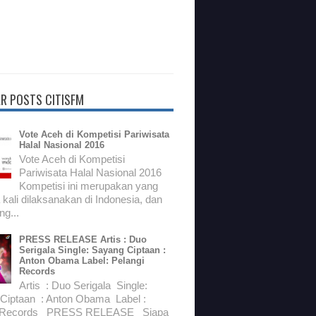
R POSTS CITISFM
Vote Aceh di Kompetisi Pariwisata
Halal Nasional 2016
Vote Aceh di Kompetisi
Pariwisata Halal Nasional 2016
Kompetisi ini merupakan yang
kali dilaksanakan di Indonesia, dan
g...
PRESS RELEASE Artis : Duo
Serigala Single: Sayang Ciptaan :
Anton Obama Label: Pelangi
Records
Artis : Duo Serigala Single:
Ciptaan : Anton Obama Label :
i Records PRESS RELEASE Siapa