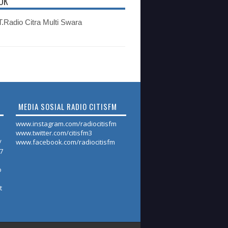
OK
.Radio Citra Multi Swara
MEDIA SOSIAL RADIO CITISFM
www.instagram.com/radiocitisfm
www.twitter.com/citisfm3
/
www.facebook.com/radiocitisfm
17
o
t