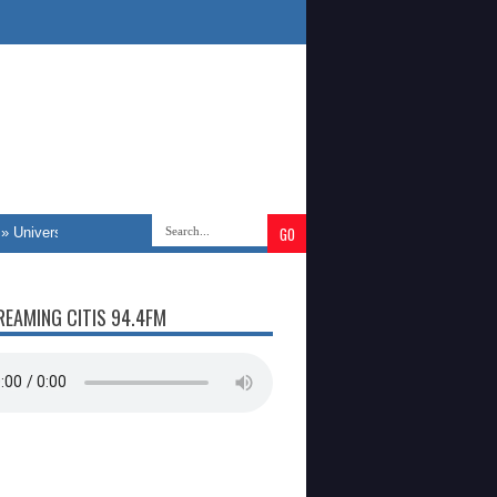
niversitas Islam Negeri Sultanah Nahrasiyah Lhokseumawe membebaskan pe
REAMING CITIS 94.4FM