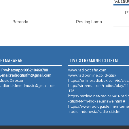
FACEBO
PT
Beranda
Posting Lama
PEMASARAN
LIVE STREAMING CITISFM
HP/whatsapp:
085218460788
www.radiocitisfm.com
E-mail:radiocitisfm@gmail.com
www.radioonline.co.id/citis/
Music Director
https://onlineradiobox.com/id/citis
radiocitisfmmdmusic@gmail.com
http://streema.com/radios/play/1
176
https://erdioo.net/radio/2461/radi
-citis944-fm-lhokseumawe.html #
https://www.radioguide.fm/interne
-radio-indonesia/radio-citisfm