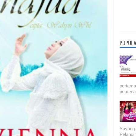
POPULA
pertama 
pemenan
Sayang 
Pelang