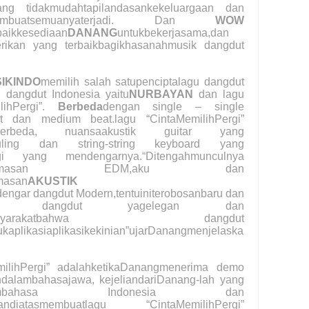
ang tidakmudahtapilandasankekeluargaan dan
ukaanmembuatsemuanyaterjadi. Dan
WOW
baikkesediaan
DANANG
untukbekerjasama,dan
erikan yang terbaikbagikhasanahmusik dangdut
IKINDO
memilih salah satupenciptalagu dangdut
k dangdut Indonesia yaitu
NURBAYAN
dan lagu
lihPergi”.
Berbeda
dengan single – single
 dan medium beat.lagu “CintaMemilihPergi”
berbeda, nuansaakustik guitar yang
seruling dan string-string keyboard yang
agi yang mendengarnya.“Ditengahmunculnya
nkemasan EDM,aku dan
masan
AKUSTIK
engar dangdut Modern,tentuiniterobosanbaru dan
ansuguhan dangdut yagelegan dan
aradigmamasyarakatbahwa dangdut
ukaplikasiaplikasikekinian”ujarDanangmenjelaska
emilihPergi” adalahketikaDanangmenerima demo
ihdalambahasajawa, kejeliandariDanang-lah yang
nyikandalambahasa Indonesia dan
akandiatasmembuatlagu “CintaMemilihPergi”