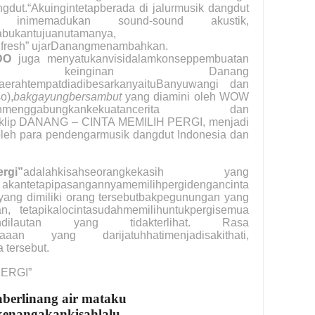
ngdut.“Akuingintetapberada di jalurmusik dangdut
 inimemadukan sound-sound akustik,
abukantujuanutamanya,
 fresh” ujarDanangmenambahkan.
DO
juga menyatukanvisidalamkonseppembuatan
 keinginan Danang
daerahtempatdiadibesarkanyaituBanyuwangi dan
o),
bakgayungbersambut
yang diamini oleh WOW
nggabungkankekuatancerita dan
 klip DANANG – CINTA MEMILIH PERGI, menjadi
 oleh para pendengarmusik dangdut Indonesia dan
gi”
adalahkisahseorangkekasih yang
kantetapipasangannyamemilihpergidengancinta
 yang dimiliki orang tersebutbakpegunungan yang
n, tetapikalocintasudahmemilihuntukpergisemua
uihdilautan yang tidakterlihat. Rasa
aan yang darijatuhhatimenjadisakithati,
tersebut.
PERGI”
aberlinang air mataku
kenangakankisahlalu