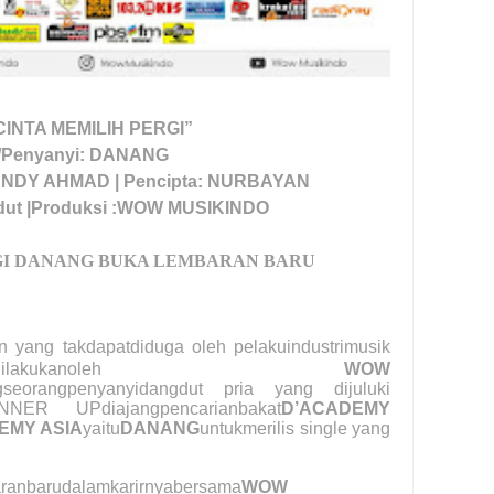
“CINTA MEMILIH PERGI”
t/Penyanyi: DANANG
HENDY AHMAD | Pencipta: NURBAYAN
dut |Produksi :WOW MUSIKINDO
GI DANANG BUKA LEMBARAN BARU
 yang takdapatdiduga oleh pelakuindustrimusik
kukanoleh
WOW
seorangpenyanyidangdut pria yang dijuluki
NER UPdiajangpencarianbakat
D’ACADEMY
EMY ASIA
yaitu
DANANG
untukmerilis single yang
ranbarudalamkarirnyabersama
WOW