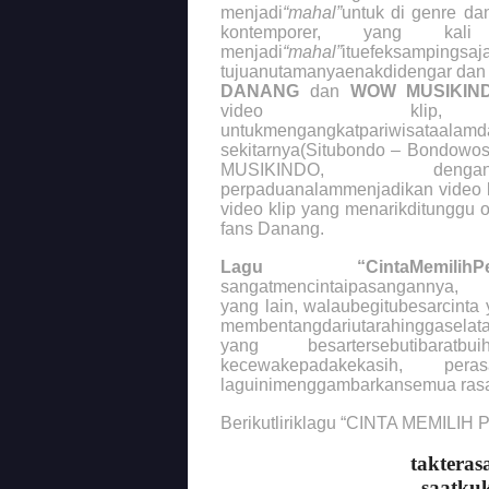
menjadi
“mahal”
untuk di genre da
kontemporer, yang kali
menjadi
“mahal”
ituefeksampingsaj
tujuanutamanyaenakdidengar dan
DANANG
dan
WOW MUSIKIN
video klip,
untukmengangkatpariwisataalam
sekitarnya(Situbondo – Bondowos
MUSIKINDO, denganme
perpaduanalammenjadikan video
video klip yang menarikditunggu
fans Danang.
Lagu “CintaMemilihPer
sangatmencintaipasangannya, a
yang lain, walaubegitubesarcinta
membentangdariutarahinggaselata
yang besartersebutibaratb
kecewakepadakekasih, perasa
laguinimenggambarkansemua rasa 
Berikutliriklagu “CINTA MEMILIH 
takteras
saatku