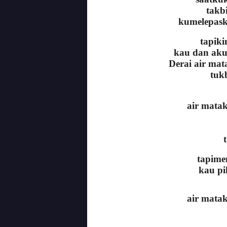
takb
kumelepas
tapiki
kau dan aku
Derai air m
tuk
air matak
tapime
kau pi
air matak