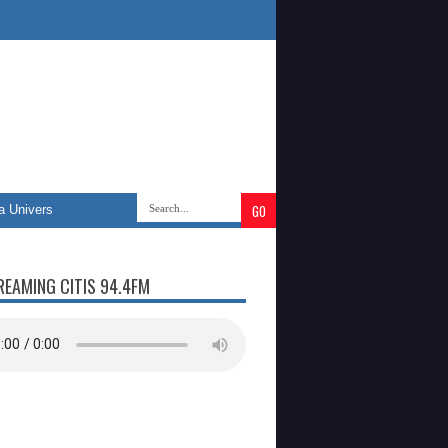
ersitas Nasional
»
Universitas Islam Negeri Sultanah Nahrasiyah Lhoks
REAMING CITIS 94.4FM