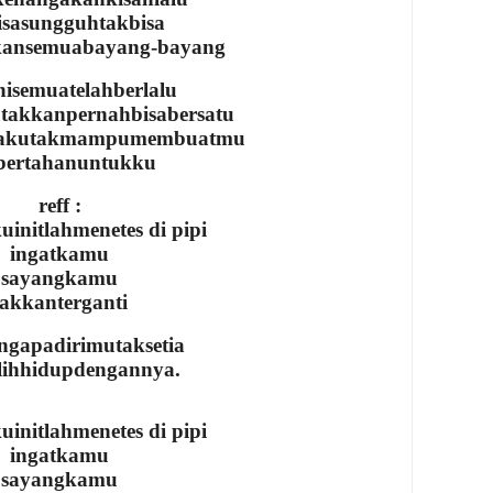
isasungguhtakbisa
kansemuabayang-bayang
nisemuatelahberlalu
takkanpernahbisabersatu
atakutakmampumembuatmu
bertahanuntukku
reff :
uinitlahmenetes di pipi
ingatkamu
sayangkamu
takkanterganti
ngapadirimutaksetia
lihhidupdengannya.
uinitlahmenetes di pipi
ingatkamu
sayangkamu