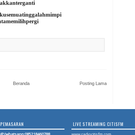
takkanterganti
kusemuatinggalahmimpi
ntamemilihpergi
Beranda
Posting Lama
PEMASARAN
LIVE STREAMING CITISFM
HP/whatsapp:
085218460788
www.radiocitisfm.com