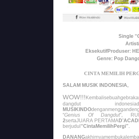
Single 
Artis
EksekutifProduser: 
Genre: Pop Dang
CINTA MEMILIH PER
SALAM MUSIK INDONESIA,
WOW!!!
Kembalisebuahgebrakan
dangdut indonesiadila
MUSIKINDO
denganmenggandeng
“
Genius Of Dangdut
”, RUN
2
sertaJUARA PERTAMA
D’ACAD
berjudul
“CintaMemilihPergi”
.
DANANG
akhirnyamembukalemba