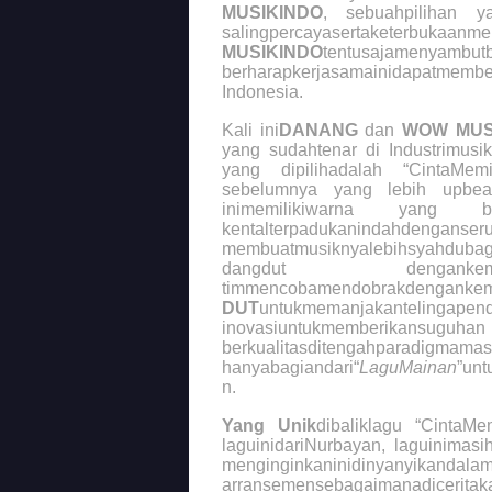
MUSIKINDO
, sebuahpilihan y
salingpercayasertaketerb
MUSIKINDO
tentusajamenyambut
berharapkerjasamainidapatmemb
Indonesia.
Kali ini
DANANG
dan
WOW MUS
yang sudahtenar di Industrimusi
yang dipilihadalah “CintaMemi
sebelumnya yang lebih upbeat
inimemilikiwarna yang 
kentalterpadukanindahdengan
membuatmusiknyalebihsyahdub
dangdut denga
timmencobamendobrakdenganke
DUT
untukmemanjakantelingapend
inovasiuntukmemberik
berkualitasditengahp
hanyabagiandari“
LaguMainan
”unt
n.
Yang Unik
dibaliklagu “CintaM
laguinidariNurbayan, laguinimas
menginginkaninidinya
arransemensebagaimanadicerit