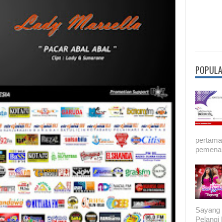
POPULA
pertama 
pemenan
Sayang 
Pelang