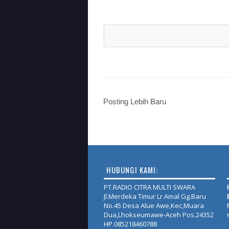
Posting Lebih Baru
HUBUNGI KAMI:
PT.RADIO CITRA MULTI SWARA
Jl.Merdeka Timur Lr.Amal Gg.Baru
No.45 Desa Alue Awe,Kec,Muara
Dua,Lhokseumawe-Aceh Pos.24352
HP.085218460788