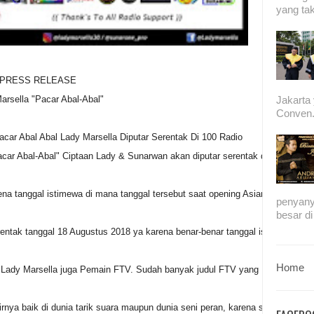
yang tak
PRESS RELEASE
Jakarta
arsella "Pacar Abal-Abal"
Conven.
ar Abal Abal Lady Marsella Diputar Serentak Di 100 Radio
"Pacar Abal-Abal" Ciptaan Lady & Sunarwan akan diputar serentak di 100 Ra
ena tanggal istimewa di mana tanggal tersebut saat opening Asian Games, ya
penyany
besar di
rentak tanggal 18 Augustus 2018 ya karena benar-benar tanggal istimewa k
Home
 Lady Marsella juga Pemain FTV. Sudah banyak judul FTV yang Lady Marsella
rnya baik di dunia tarik suara maupun dunia seni peran, karena sudah menjadi