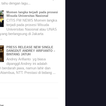
 tahu dengan lagu...
Momen langka terjadi pada prosesi
Wisuda Universitas Nasional
CITIS FM NEWS Momen langka
terjadi pada prosesi Wisuda
Universitas Nasional atau UNAS
 yang berlangsung di Jakarta
..
PRESS RELEASE NEW SINGLE
DANGDUT ANDREY ARIFIANTO –
dio se Indonesia bertepatan dengan pembukaan Asaian Games, 18 Augustus 20
BINTANG JATUH
Andrey Arifianto yg biasa
dipanggil Andrey ini adalah
ng menjadi moment bersejarah bagi bangsa Indonesia. Di samping itu juga me
i berdarah jawa, namun lahir dan
 Atambua, NTT. Prestasi di bidang ...
arena pembukaan Asian Games dan hari pertunangan saya, jadi moment yang t
 perankan. Salah satu yang berkesan adalah FTV, Kisah Nyata Trans7 yang be
 bagian dari hidupnya. Semoga saja lagu Hits Single Lady Marsella yang Berj