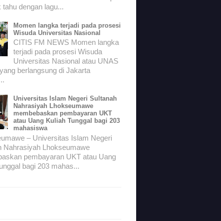
 tahu dengan lagu...
Momen langka terjadi pada prosesi
Wisuda Universitas Nasional
CITIS FM NEWS Momen langka
terjadi pada prosesi Wisuda
Universitas Nasional atau UNAS
 yang berlangsung di Jakarta
..
Universitas Islam Negeri Sultanah
Nahrasiyah Lhokseumawe
membebaskan pembayaran UKT
atau Uang Kuliah Tunggal bagi 203
mahasiswa
mawe – Universitas Islam Negeri
h Nahrasiyah Lhokseumawe
askan pembayaran UKT atau Uang
unggal bagi 203 mahas...