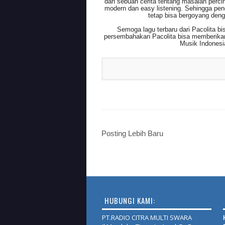
dan sebuah cerita tentang masalah perc
modern dan easy listening. Sehingga pend
tetap bisa bergoyang den
Semoga lagu terbaru dari Pacolita bi
persembahakan Pacolita bisa memberikan
Musik Indonesi
Posting Lebih Baru
HUBUNGI KAMI:
PT.RADIO CITRA MULTI SWARA