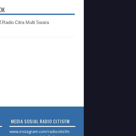
OK
.Radio Citra Multi Swara
MEDIA SOSIAL RADIO CITISFM
www.instagram.com/radiocitisfm