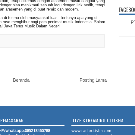
intaan, tetapi dikemas dengan arasemen musik dangdut yang
engar bisa menikmati sebuah lagu dengan lirik sedih, tetapi
FACEBO
gan arasemen yang di buat remix dan modern.
sa di terima oleh masyarakat luas. Tentunya apa yang di
 rasa menghibur bagi para penimat musik Indonesia. Salam
PT
a! Jaya Terus Musik Dalam Negeri
Beranda
Posting Lama
PEMASARAN
LIVE STREAMING CITISFM
HP/whatsapp:
085218460788
www.radiocitisfm.com