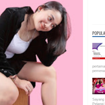
POPULA
pertama 
pemenan
Sayang 
Pelang