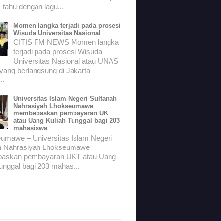
 tahu dengan lagu...
Momen langka terjadi pada prosesi
Wisuda Universitas Nasional
CITIS FM NEWS Momen langka
terjadi pada prosesi Wisuda
Universitas Nasional atau UNAS
 yang berlangsung di Jakarta
..
Universitas Islam Negeri Sultanah
Nahrasiyah Lhokseumawe
membebaskan pembayaran UKT
atau Uang Kuliah Tunggal bagi 203
mahasiswa
mawe – Universitas Islam Negeri
h Nahrasiyah Lhokseumawe
askan pembayaran UKT atau Uang
unggal bagi 203 mahas...