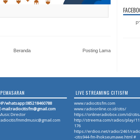
FACEBO
PT
Beranda
Posting Lama
PEMASARAN
LIVE STREAMING CITISFM
HP/whatsapp:
085218460788
www.radiocitisfm.com
E-mail:radiocitisfm@gmail.com
www.radioonline.co.id/citis/
Music Director
https://onlineradiobox.com/id/citis
radiocitisfmmdmusic@gmail.com
http://streema.com/radios/play/1
176
https://erdioo.net/radio/2461/radi
-citis944-fm-lhokseumawe.html #