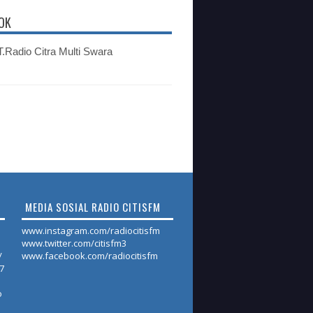
OK
.Radio Citra Multi Swara
MEDIA SOSIAL RADIO CITISFM
www.instagram.com/radiocitisfm
www.twitter.com/citisfm3
/
www.facebook.com/radiocitisfm
17
o