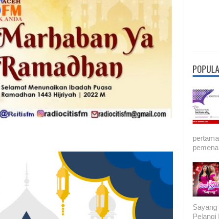
POPULA
pertama 
pemenan
Sayang 
Pelang