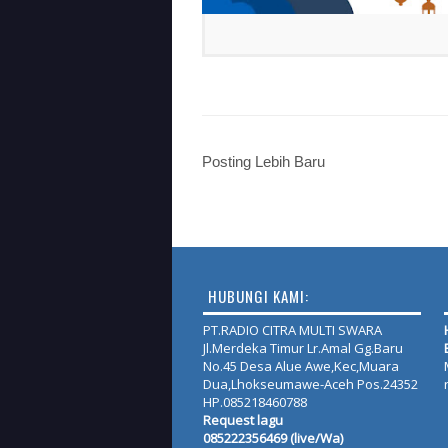
Posting Lebih Baru
HUBUNGI KAMI:
PT.RADIO CITRA MULTI SWARA
Jl.Merdeka Timur Lr.Amal Gg.Baru
No.45 Desa Alue Awe,Kec,Muara
Dua,Lhokseumawe-Aceh Pos.24352
HP.085218460788
Request lagu
085222356469 (live/Wa)