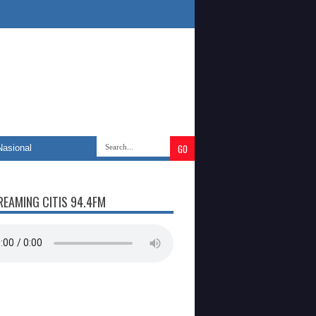
onal
»
Universitas Islam Negeri Sultanah Nahrasiyah Lhokseumawe memb
REAMING CITIS 94.4FM