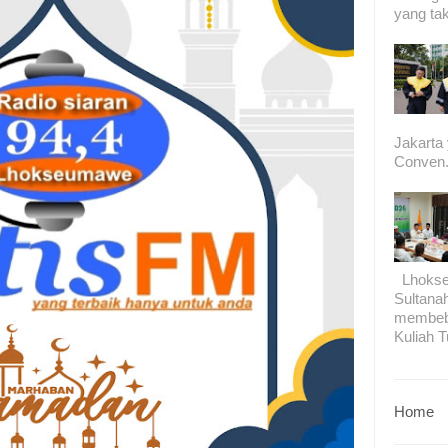
yang tak
Jakarta
Conven.
Lhokseu
Sultana
membeb
Kuliah T
Home