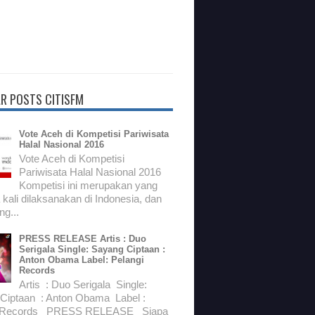
R POSTS CITISFM
Vote Aceh di Kompetisi Pariwisata
Halal Nasional 2016
Vote Aceh di Kompetisi
Pariwisata Halal Nasional 2016
Kompetisi ini merupakan yang
kali dilaksanakan di Indonesia, dan
g...
PRESS RELEASE Artis : Duo
Serigala Single: Sayang Ciptaan :
Anton Obama Label: Pelangi
Records
Artis : Duo Serigala Single:
Ciptaan : Anton Obama Label :
i Records PRESS RELEASE Siapa