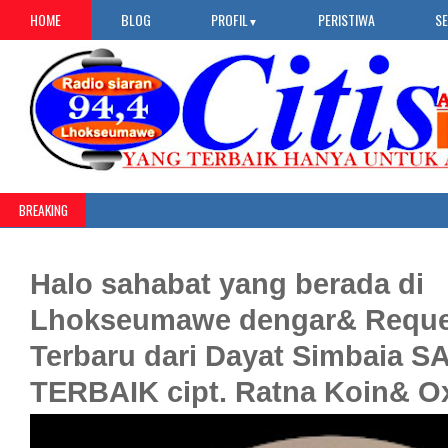
HOME
BLOG
PROFIL
PERISTIWA
S
▼
BREAKING
Halo sahabat yang berada di
Lhokseumawe dengar& Reque
Terbaru dari Dayat Simbaia 
TERBAIK cipt. Ratna Koin& O