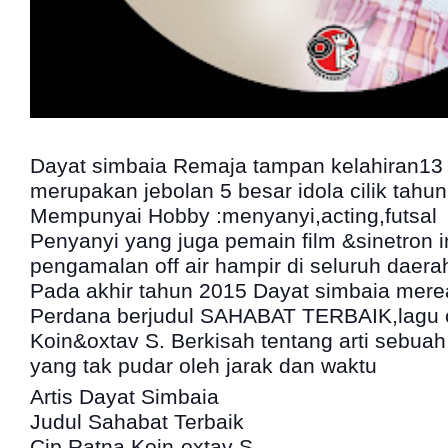
Dayat simbaia Remaja tampan kelahiran13 j
merupakan jebolan 5 besar idola cilik tahu
Mempunyai Hobby :menyanyi,acting,futsal
Penyanyi yang juga pemain film &sinetron 
pengamalan off air hampir di seluruh daera
Pada akhir tahun 2015 Dayat simbaia mere
Perdana berjudul SAHABAT TERBAIK,lagu 
Koin&oxtav S. Berkisah tentang arti sebua
yang tak pudar oleh jarak dan waktu
Artis Dayat Simbaia
Judul Sahabat Terbaik
Cip.Ratna Koin-oxtav S