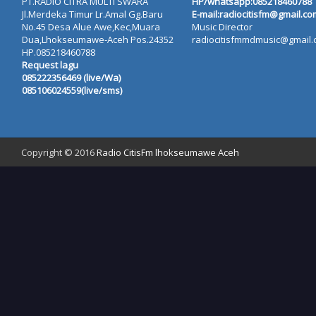
PT.RADIO CITRA MULTI SWARA
HP/whatsapp:
085218460788
Jl.Merdeka Timur Lr.Amal Gg.Baru
E-mail:radiocitisfm@gmail.co
No.45 Desa Alue Awe,Kec,Muara
Music Director
Dua,Lhokseumawe-Aceh Pos.24352
radiocitisfmmdmusic@gmail
HP.085218460788
Request lagu
085222356469 (live/Wa)
085106024559(live/sms)
Copyright © 2016
Radio CitisFm lhokseumawe Aceh