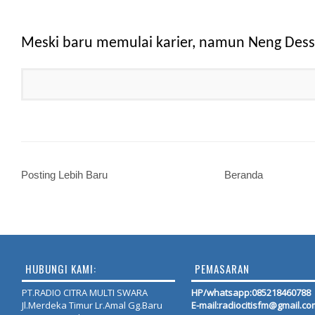
Meski baru memulai karier, namun Neng Dessy b
Posting Lebih Baru
Beranda
HUBUNGI KAMI:
PEMASARAN
PT.RADIO CITRA MULTI SWARA
HP/whatsapp:
085218460788
Jl.Merdeka Timur Lr.Amal Gg.Baru
E-mail:radiocitisfm@gmail.co