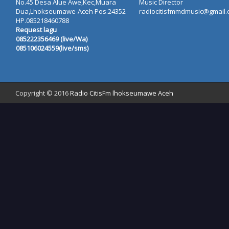
No.45 Desa Alue Awe,Kec,Muara
Music Director
Dua,Lhokseumawe-Aceh Pos.24352
radiocitisfmmdmusic@gmail
HP.085218460788
Request lagu
085222356469 (live/Wa)
085106024559(live/sms)
Copyright © 2016
Radio CitisFm lhokseumawe Aceh