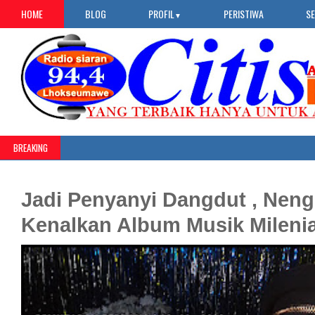
HOME
BLOG
PROFIL
PERISTIWA
S
▼
BREAKING
Jadi Penyanyi Dangdut , Neng
Kenalkan Album Musik Milenia