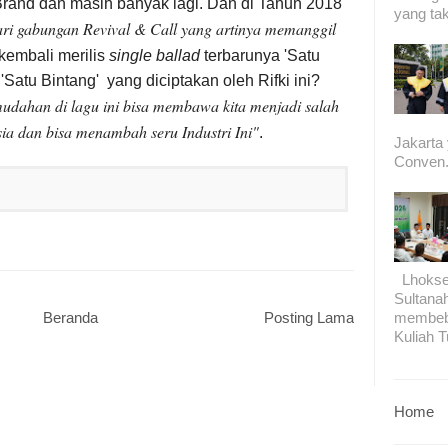
Brand dan masih banyak lagi. Dan di Tahun 2018
yang tak
ri gabungan Revival & Call yang artinya memanggil
kembali merilis
single ballad
terbarunya 'Satu
'Satu Bintang' yang diciptakan oleh Rifki ini?
ahan di lagu ini bisa membawa kita menjadi salah
esia dan bisa menambah seru Industri Ini"
.
Jakarta
Conven.
Lhokseu
Sultana
membeb
Beranda
Posting Lama
Kuliah T
Home