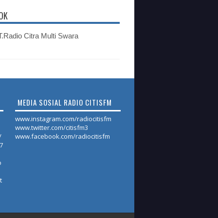
OK
.Radio Citra Multi Swara
MEDIA SOSIAL RADIO CITISFM
www.instagram.com/radiocitisfm
www.twitter.com/citisfm3
/
www.facebook.com/radiocitisfm
17
o
t