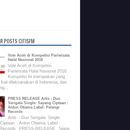
R POSTS CITISFM
Vote Aceh di Kompetisi Pariwisata
Halal Nasional 2016
Vote Aceh di Kompetisi
Pariwisata Halal Nasional 2016
Kompetisi ini merupakan yang
kali dilaksanakan di Indonesia, dan
g...
PRESS RELEASE Artis : Duo
Serigala Single: Sayang Ciptaan :
Anton Obama Label: Pelangi
Records
Artis : Duo Serigala Single:
Ciptaan : Anton Obama Label :
i Records PRESS RELEASE Siapa