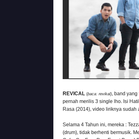
REVICAL
, band yang 
(
baca: revikal)
pernah merilis 3 single lho. Isi H
Rasa (2014), video liriknya sudah
Selama 4 Tahun ini, mereka : Tezzar
(drum), tidak berhenti bermusik. Mer