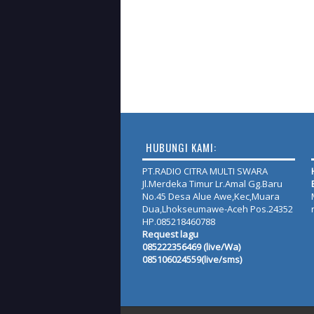
HUBUNGI KAMI:
PT.RADIO CITRA MULTI SWARA
Jl.Merdeka Timur Lr.Amal Gg.Baru
No.45 Desa Alue Awe,Kec,Muara
Dua,Lhokseumawe-Aceh Pos.24352
HP.085218460788
Request lagu
085222356469 (live/Wa)
085106024559(live/sms)