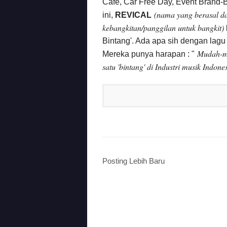
Cafe, Car Free Day, Event Brand-
(nama yang berasal da
ini,
REVICAL
kebangkitan/panggilan untuk bangkit)
Bintang'. Ada apa sih dengan lagu 
Mudah-mud
Mereka punya harapan :
"
satu 'bintang' di Industri musik Indon
Posting Lebih Baru