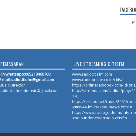
FACEBO
PT
PEMASARAN
LIVE STREAMING CITISFM
HP/whatsapp:
085218460788
www.radiocitisfm.com
E-mail:radiocitisfm@gmail.com
www.radioonline.co.id/citis/
Music Director
https://onlineradiobox.com/id/citis
radiocitisfmmdmusic@gmail.com
http://streema.com/radios/play/1
176
https://erdioo.net/radio/2461/radi
-citis944-fm-lhokseumawe.html #
https://www.radioguide.fm/interne
-radio-indonesia/radio-citisfm