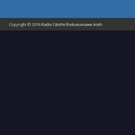
Copyright © 2016
Radio CitisFm lhokseumawe Aceh