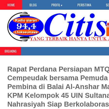
HOME
BLOG
PROFIL
PERISTIWA
S
▼
BREAKING
Rapat Perdana Persiapan MT
Cempeudak bersama Pemuda
Pembina di Balai Al-Anshar 
KPM Kelompok 45 UIN Sultan
Nahrasiyah Siap Berkolaboras