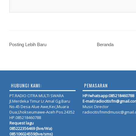
Posting Lebih Baru
Beranda
HUBUNGI KAMI:
PEMASARAN
PT.RADIO CITRA MULTI SWARA
HP/whatsapp:
085218460788
Jl.Merdeka Timur Lr.Amal Gg.Baru
E-mail:radiocitisfm@gmail.co
No.45 Desa Alue Awe,Kec,Muara
Music Director
Dua,Lhokseumawe-Aceh Pos.24352
radiocitisfmmdmusic@gmail
HP.085218460788
Request lagu
085222356469 (live/Wa)
085106024559(live/sms)