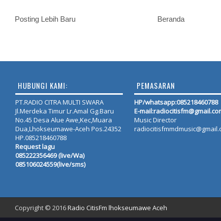
Posting Lebih Baru
Beranda
HUBUNGI KAMI:
PEMASARAN
PT.RADIO CITRA MULTI SWARA
HP/whatsapp:
085218460788
Jl.Merdeka Timur Lr.Amal Gg.Baru
E-mail:radiocitisfm@gmail.co
No.45 Desa Alue Awe,Kec,Muara
Music Director
Dua,Lhokseumawe-Aceh Pos.24352
radiocitisfmmdmusic@gmail
HP.085218460788
Request lagu
085222356469 (live/Wa)
085106024559(live/sms)
Copyright © 2016
Radio CitisFm lhokseumawe Aceh