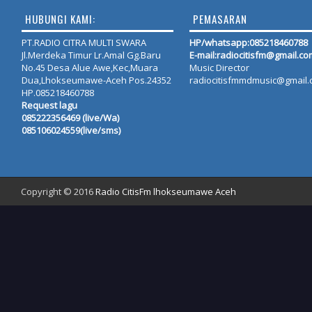
HUBUNGI KAMI:
PEMASARAN
PT.RADIO CITRA MULTI SWARA
HP/whatsapp:
085218460788
Jl.Merdeka Timur Lr.Amal Gg.Baru
E-mail:radiocitisfm@gmail.co
No.45 Desa Alue Awe,Kec,Muara
Music Director
Dua,Lhokseumawe-Aceh Pos.24352
radiocitisfmmdmusic@gmail
HP.085218460788
Request lagu
085222356469 (live/Wa)
085106024559(live/sms)
Copyright © 2016
Radio CitisFm lhokseumawe Aceh