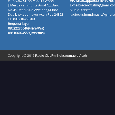
PT.RADIO CITRA MULTI SWARA
HP/whatsapp:
085218460788
Jl.Merdeka Timur Lr.Amal Gg.Baru
E-mail:radiocitisfm@gmail.co
No.45 Desa Alue Awe,Kec,Muara
Music Director
Dua,Lhokseumawe-Aceh Pos.24352
radiocitisfmmdmusic@gmail
HP.085218460788
Request lagu
085222356469 (live/Wa)
085106024559(live/sms)
Copyright © 2016
Radio CitisFm lhokseumawe Aceh